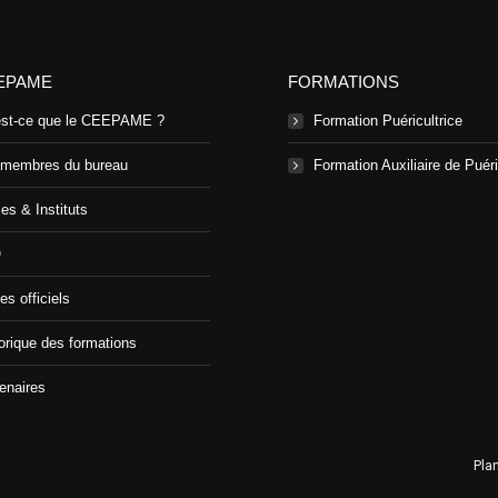
EPAME
FORMATIONS
est-ce que le CEEPAME ?
Formation Puéricultrice
 membres du bureau
Formation Auxiliaire de Puéri
es & Instituts
Q
es officiels
orique des formations
enaires
Plan