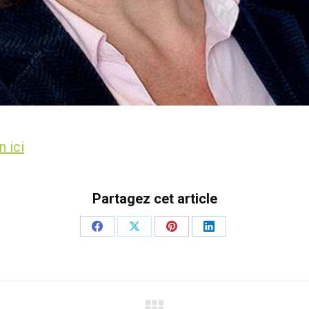
n ici
Partagez cet article
Partager
Partager
Partager
Partager
sur
sur
sur
sur
Facebook
X
Pinterest
LinkedIn