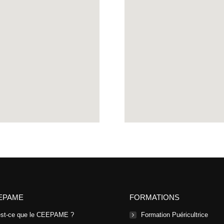
EPAME
FORMATIONS
est-ce que le CEEPAME ?
Formation Puéricultrice