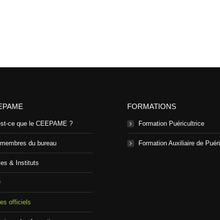
EPAME
FORMATIONS
est-ce que le CEEPAME ?
Formation Puéricultrice
 membres du bureau
Formation Auxiliaire de Puéri
es & Instituts
Q
es officiels