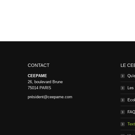
CONTACT
LE CE
CEEPAME
Qu'
26, boulevard Brune
75014 PARIS
Les
président@ceepame.com
Ecol
FA
Text