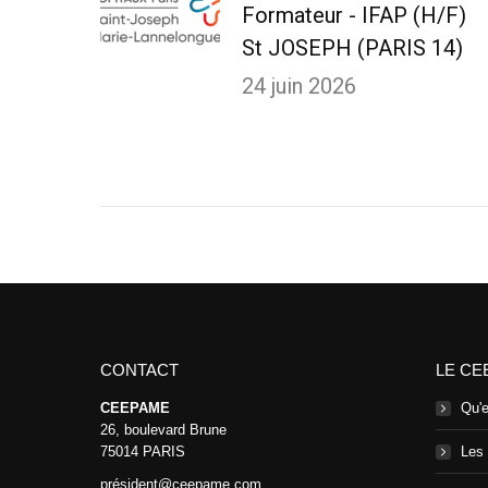
Formateur - IFAP (H/F)
St JOSEPH (PARIS 14)
24 juin 2026
CONTACT
LE CE
CEEPAME
Qu'
26, boulevard Brune
75014 PARIS
Les
président@ceepame.com