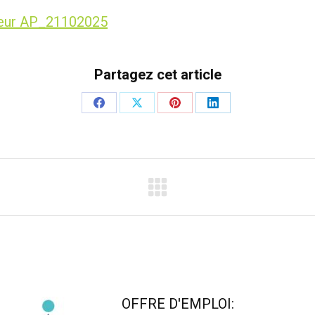
eur AP_21102025
Partagez cet article
Partager
Partager
Partager
Partager
sur
sur
sur
sur
Facebook
X
Pinterest
LinkedIn
OFFRE D'EMPLOI: