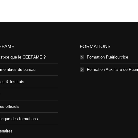
sur
sur
sur
sur
Facebook
X
Pinterest
LinkedIn
EPAME
FORMATIONS
est-ce que le CEEPAME ?
Formation Puéricultrice
 membres du bureau
Formation Auxiliaire de Puéri
es & Instituts
Q
es officiels
orique des formations
enaires