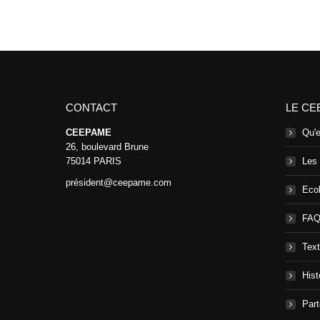
CONTACT
LE CE
CEEPAME
Qu'
26, boulevard Brune
75014 PARIS
Les
président@ceepame.com
Ecol
FA
Text
Hist
Part