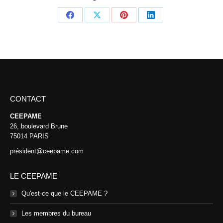
Partager
Partager
Partager
Partager
sur
sur
sur
sur
Facebook
X
Pinterest
LinkedIn
CONTACT
CEEPAME
26, boulevard Brune
75014 PARIS
président@ceepame.com
LE CEEPAME
Qu'est-ce que le CEEPAME ?
Les membres du bureau