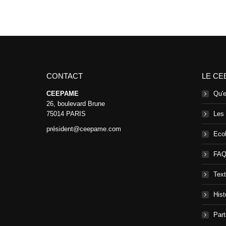
CONTACT
LE CE
CEEPAME
Qu'
26, boulevard Brune
75014 PARIS
Les
président@ceepame.com
Ecol
FA
Text
Hist
Part