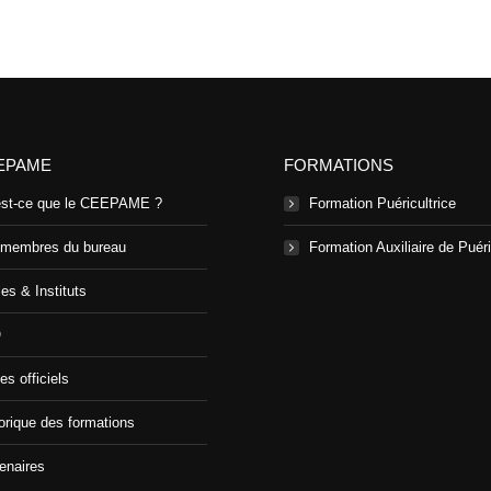
sur
sur
sur
sur
Facebook
X
Pinterest
LinkedIn
EPAME
FORMATIONS
est-ce que le CEEPAME ?
Formation Puéricultrice
 membres du bureau
Formation Auxiliaire de Puéri
es & Instituts
Q
es officiels
orique des formations
enaires